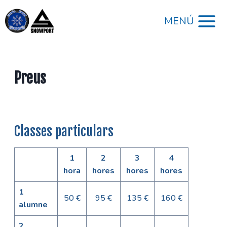
Vés
al
MENÚ
contingut
Preus
Classes particulars
1
2
3
4
hora
hores
hores
hores
1
50 €
95 €
135 €
160 €
alumne
2