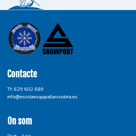
Contacte
Tf: 629 602 689
info@escolaesquipallarssobira.es
On som